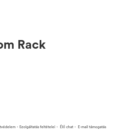
rom Rack
·
·
·
tvédelem
Szolgáltatás feltételei
Élő chat
E-mail támogatás