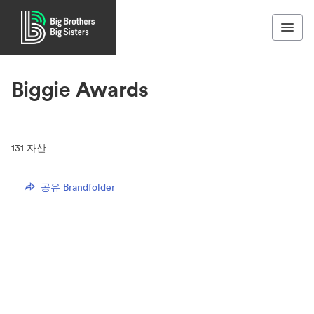
Biggie Awards
131
자산
공유 Brandfolder