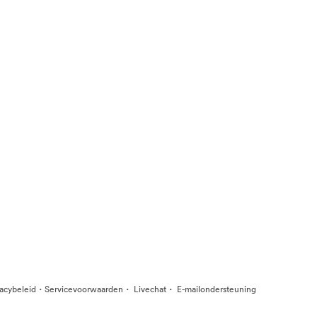
·
·
·
vacybeleid
Servicevoorwaarden
Livechat
E-mailondersteuning